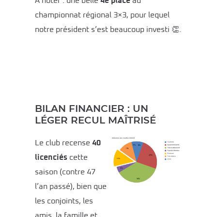
À noter : une belle
4e place
au
championnat régional 3×3, pour lequel
notre président s’est beaucoup investi 👏.
BILAN FINANCIER : UN
LÉGER RECUL MAÎTRISÉ
Le club recense
40
licenciés
cette
saison (contre 47
l’an passé), bien que
les conjoints, les
amis, la famille et